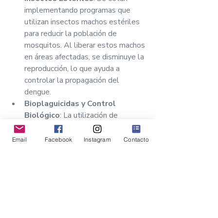
implementando programas que 
utilizan insectos machos estériles 
para reducir la población de 
mosquitos. Al liberar estos machos 
en áreas afectadas, se disminuye la 
reproducción, lo que ayuda a 
controlar la propagación del 
dengue.
Bioplaguicidas y Control 
Biológico
: La utilización de 
bioplaguicidas y organismos que se 
alimentan de larvas de mosquitos 
Email
Facebook
Instagram
Contacto
está ganando terreno como 
método de control ambiental. 
Estas alternativas son más 
sostenibles y menos dañinas para 
el ecosistema que los insecticidas 
químicos tradicionales.