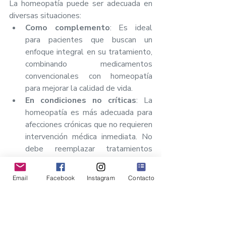
La homeopatía puede ser adecuada en 
diversas situaciones:
Como complemento
: Es ideal 
para pacientes que buscan un 
enfoque integral en su tratamiento, 
combinando medicamentos 
convencionales con homeopatía 
para mejorar la calidad de vida.
En condiciones no críticas
: La 
homeopatía es más adecuada para 
afecciones crónicas que no requieren 
intervención médica inmediata. No 
debe reemplazar tratamientos 
convencionales en emergencias o 
en condiciones graves.
Email
Facebook
Instagram
Contacto
Individualización del 
tratamiento
: La homeopatía se 
centra en el paciente como un todo, 
considerando síntomas físicos y 