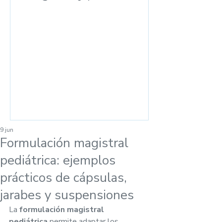
las ventas en el
mostrador
9 jun
Formulación magistral
pediátrica: ejemplos
prácticos de cápsulas,
jarabes y suspensiones
La 
formulación magistral 
pediátrica
 permite adaptar los 