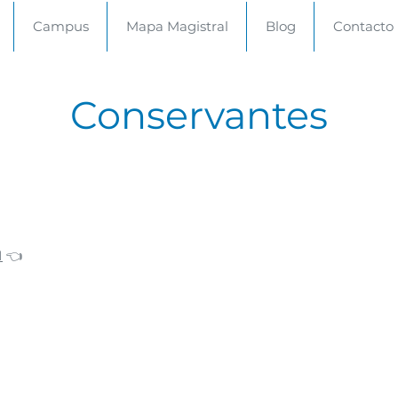
Campus
Mapa Magistral
Blog
Contacto
Conservantes
I
👈