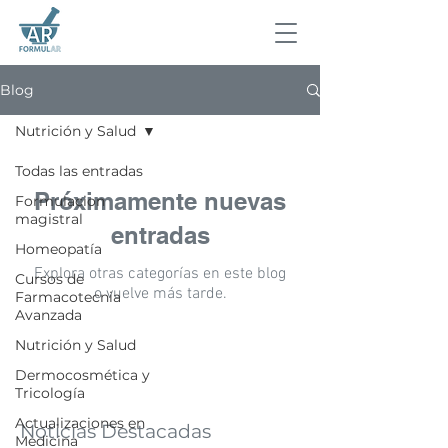
Blog
Nutrición y Salud
Todas las entradas
Próximamente nuevas
Formulacion
magistral
entradas
Homeopatía
Explora otras categorías en este blog
Cursos de
o vuelve más tarde.
Farmacotecnia
Avanzada
Nutrición y Salud
Dermocosmética y
Tricología
Actualizaciones en
Noticias Destacadas
Medicina