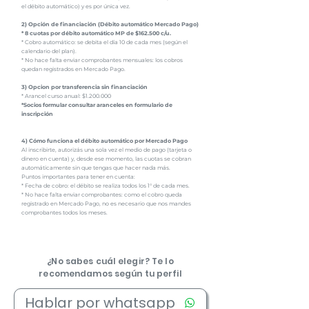
el débito automático) y es por única vez.
2) Opción de financiación (Débito automático Mercado Pago)
* 8 cuotas por débito automático MP de $162.500 c/u.
* Cobro automático: se debita el día 10 de cada mes (según el
calendario del plan).
* No hace falta enviar comprobantes mensuales: los cobros
quedan registrados en Mercado Pago.
3) Opcion por transferencia sin financiación
* Arancel curso anual: $1.200.000
*Socios formular consultar aranceles en formulario de
inscripción
4) Cómo funciona el débito automático por Mercado Pago
Al inscribirte, autorizás una sola vez el medio de pago (tarjeta o
dinero en cuenta) y, desde ese momento, las cuotas se cobran
automáticamente sin que tengas que hacer nada más.
Puntos importantes para tener en cuenta:
* Fecha de cobro: el débito se realiza todos los 1° de cada mes.
* No hace falta enviar comprobantes: como el cobro queda
registrado en Mercado Pago, no es necesario que nos mandes
comprobantes todos los meses.
¿No sabes cuál elegir? Te lo
recomendamos según tu perfil
Hablar por whatsapp