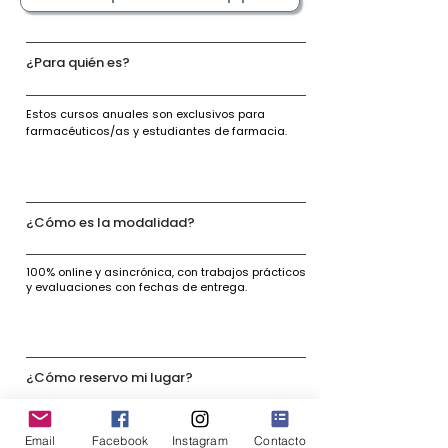
¿Para quién es?
Estos cursos anuales son exclusivos para
farmacéuticos/as y estudiantes de farmacia.
¿Cómo es la modalidad?
100% online y asincrónica, con trabajos prácticos
y evaluaciones con fechas de entrega.
¿Cómo reservo mi lugar?
Para reservar tu lugar necesitás completar estos
Email
Facebook
Instagram
Contacto
pasos: