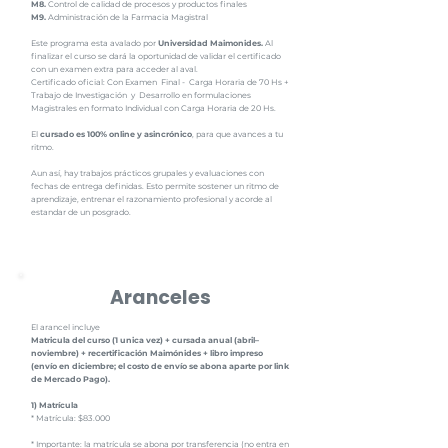
M8.
Control de calidad de procesos y productos finales
M9.
Administración de la Farmacia Magistral
Este programa esta avalado por
Universidad Maimonides.
Al
finalizar el curso se dará la oportunidad de validar el certificado
con un examen extra para acceder al aval.
Certificado oficial: Con Examen Final - Carga Horaria de 70 Hs +
Trabajo de Investigación y Desarrollo en formulaciones
Magistrales en formato Individual con Carga Horaria de 20 Hs.
El
cursado es 100% online y asincrónico
, para que avances a tu
ritmo.
Aun así, hay trabajos prácticos grupales y evaluaciones con
fechas de entrega definidas. Esto permite sostener un ritmo de
aprendizaje, entrenar el razonamiento profesional y acorde al
estandar de un posgrado.
Aranceles
El arancel incluye
Matricula del curso (1 unica vez) + cursada anual (abril–
noviembre) + recertificación Maimónides + libro impreso
(envío en diciembre; el costo de envío se abona aparte por link
de Mercado Pago).
1) Matrícula
* Matrícula: $83.000
* Importante: la matrícula se abona por transferencia (no entra en