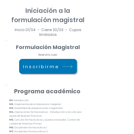
Iniciación a la
formulación magistral
Inicio 01/04 - Cierre 30/03 - Cupos
limitados
Formulación Magistral
Reservá tu cupo
Inscribirme
Programa académico
M1.
Introducción
M2.
Implementando el laboratorio magistral
M3.
Estabilidad de preparaciones magistrales
M4.
Operaciones farmacéuticas - Introducción a los cálculos -
Ajuste de Buenas Prácticas
M5.
Cálculos farmacéuticos y ajustes avanzados. Control de
calidad de Materias Primas
M6.
Excipientes farmaceúticos I
M7.
Excipientes farmaceúticos II